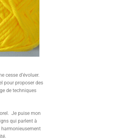
ne cesse d’évoluer.
nel pour proposer des
ge de techniques
orel.
Je puise mon
igns qui parlent à
er harmonieusement
té.