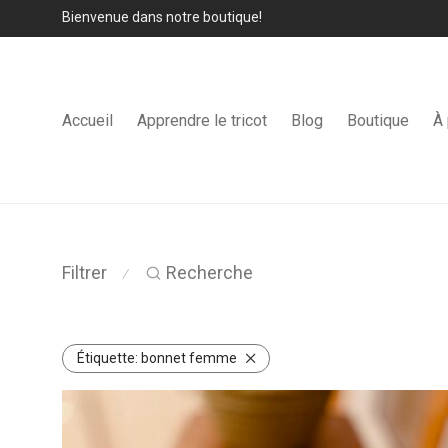
Bienvenue dans notre boutique!
Accueil
Apprendre le tricot
Blog
Boutique
À
Filtrer
Recherche
⁄
Étiquette:
bonnet femme